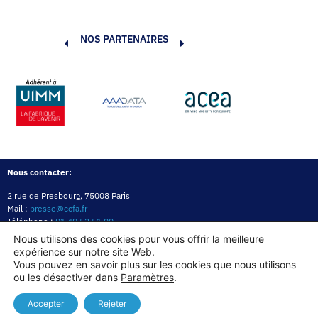
NOS PARTENAIRES
Nous contacter:
2 rue de Presbourg, 75008 Paris
Mail :
presse@ccfa.fr
Téléphone :
01 49 52 51 00
Réseau :
LinkedIn
Nous utilisons des cookies pour vous offrir la meilleure
expérience sur notre site Web.
Politique de confidentialité
Mentions légales
Politique des cookies
Vous pouvez en savoir plus sur les cookies que nous utilisons
ou les désactiver dans
Paramètres
.
Copyright© 2026
Accepter
Rejeter