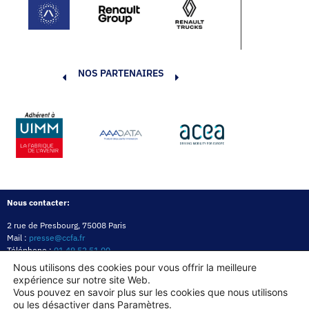
NOS PARTENAIRES
Nous contacter:
2 rue de Presbourg, 75008 Paris
Mail :
presse@ccfa.fr
Téléphone :
01 49 52 51 00
Réseau :
LinkedIn
Nous utilisons des cookies pour vous offrir la meilleure
expérience sur notre site Web.
Politique de confidentialité
Mentions légales
Politique des cookies
Vous pouvez en savoir plus sur les cookies que nous utilisons
ou les désactiver dans
Paramètres
.