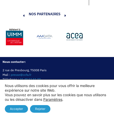
NOS PARTENAIRES
Nous contacter:
2 rue de Presbourg, 75008 Paris
Mail :
presse@ccfa.fr
Téléphone :
01 49 52 51 00
Réseau :
LinkedIn
Nous utilisons des cookies pour vous offrir la meilleure
expérience sur notre site Web.
Politique de confidentialité
Mentions légales
Politique des cookies
Vous pouvez en savoir plus sur les cookies que nous utilisons
ou les désactiver dans
Paramètres
.
Copyright© 2026
Accepter
Rejeter