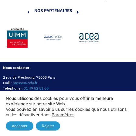
NOS PARTENAIRES
Nous contacter:
2 rue de Presbourg, 75008 Paris
Mail :
presse@ccfa.fr
Téléphone :
01 49 52 51 00
Réseau :
LinkedIn
Nous utilisons des cookies pour vous offrir la meilleure
expérience sur notre site Web.
Politique de confidentialité
Mentions légales
Politique des cookies
Vous pouvez en savoir plus sur les cookies que nous utilisons
ou les désactiver dans
Paramètres
.
Copyright© 2026
Accepter
Rejeter