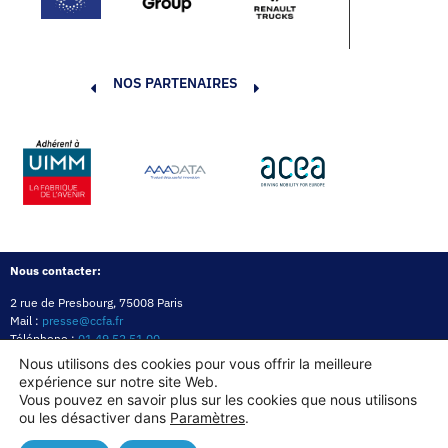
NOS PARTENAIRES
Nous contacter:
2 rue de Presbourg, 75008 Paris
Mail :
presse@ccfa.fr
Téléphone :
01 49 52 51 00
Réseau :
LinkedIn
Nous utilisons des cookies pour vous offrir la meilleure
expérience sur notre site Web.
Politique de confidentialité
Mentions légales
Politique des cookies
Vous pouvez en savoir plus sur les cookies que nous utilisons
ou les désactiver dans
Paramètres
.