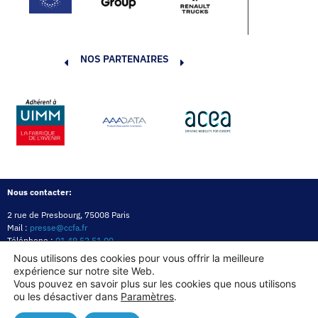
NOS PARTENAIRES
Nous contacter:
2 rue de Presbourg, 75008 Paris
Mail :
presse@ccfa.fr
Téléphone :
01 49 52 51 00
Réseau :
LinkedIn
Nous utilisons des cookies pour vous offrir la meilleure
expérience sur notre site Web.
Politique de confidentialité
Mentions légales
Politique des cookies
Vous pouvez en savoir plus sur les cookies que nous utilisons
ou les désactiver dans
Paramètres
.