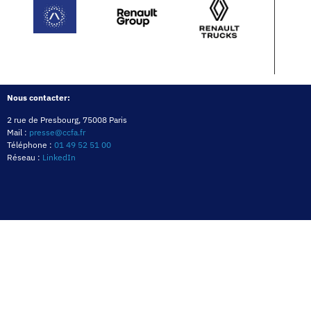
Nous contacter:
2 rue de Presbourg, 75008 Paris
Mail :
presse@ccfa.fr
Téléphone :
01 49 52 51 00
Réseau :
LinkedIn