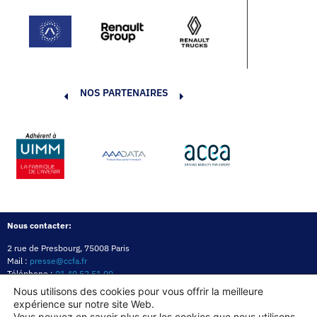
NOS PARTENAIRES
Nous contacter:
2 rue de Presbourg, 75008 Paris
Mail :
presse@ccfa.fr
Téléphone :
01 49 52 51 00
Réseau :
LinkedIn
Nous utilisons des cookies pour vous offrir la meilleure
expérience sur notre site Web.
Politique de confidentialité
Mentions légales
Politique des cookies
Vous pouvez en savoir plus sur les cookies que nous utilisons