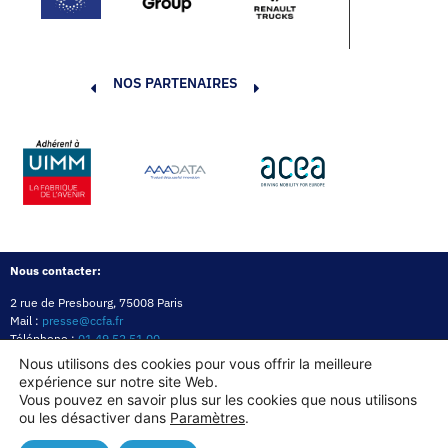
NOS PARTENAIRES
Nous contacter:
2 rue de Presbourg, 75008 Paris
Mail :
presse@ccfa.fr
Téléphone :
01 49 52 51 00
Réseau :
LinkedIn
Nous utilisons des cookies pour vous offrir la meilleure
expérience sur notre site Web.
Politique de confidentialité
Mentions légales
Politique des cookies
Vous pouvez en savoir plus sur les cookies que nous utilisons
ou les désactiver dans
Paramètres
.