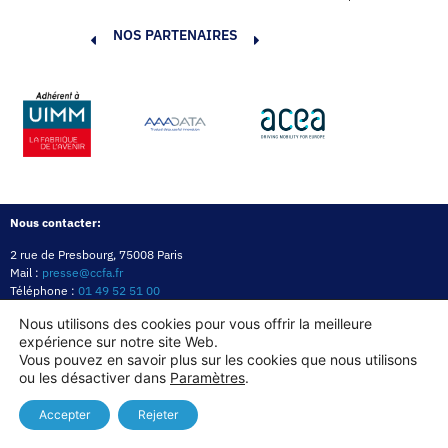
NOS PARTENAIRES
Nous contacter:
2 rue de Presbourg, 75008 Paris
Mail :
presse@ccfa.fr
Téléphone :
01 49 52 51 00
Réseau :
LinkedIn
Nous utilisons des cookies pour vous offrir la meilleure
expérience sur notre site Web.
Politique de confidentialité
Mentions légales
Politique des cookies
Vous pouvez en savoir plus sur les cookies que nous utilisons
ou les désactiver dans
Paramètres
.
Copyright© 2026
Accepter
Rejeter