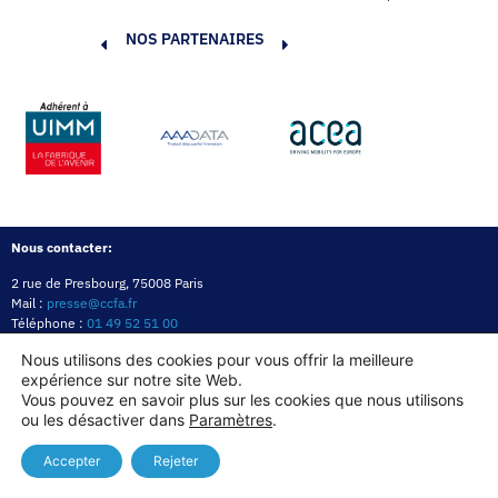
NOS PARTENAIRES
Nous contacter:
2 rue de Presbourg, 75008 Paris
Mail :
presse@ccfa.fr
Téléphone :
01 49 52 51 00
Réseau :
LinkedIn
Nous utilisons des cookies pour vous offrir la meilleure
expérience sur notre site Web.
Politique de confidentialité
Mentions légales
Politique des cookies
Vous pouvez en savoir plus sur les cookies que nous utilisons
ou les désactiver dans
Paramètres
.
Copyright© 2026
Accepter
Rejeter