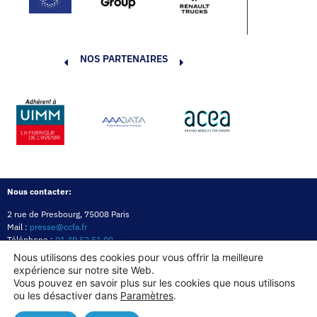
NOS PARTENAIRES
Nous contacter:
2 rue de Presbourg, 75008 Paris
Mail :
presse@ccfa.fr
Téléphone :
01 49 52 51 00
Réseau :
LinkedIn
Nous utilisons des cookies pour vous offrir la meilleure
expérience sur notre site Web.
Politique de confidentialité
Mentions légales
Politique des cookies
Vous pouvez en savoir plus sur les cookies que nous utilisons
ou les désactiver dans
Paramètres
.