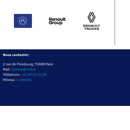
Nous contacter:
2 rue de Presbourg, 75008 Paris
Mail :
presse@ccfa.fr
Téléphone :
01 49 52 51 00
Réseau :
LinkedIn