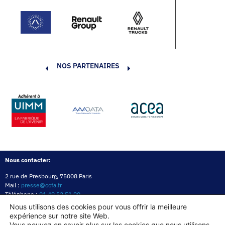
NOS PARTENAIRES
Nous contacter:
2 rue de Presbourg, 75008 Paris
Mail :
presse@ccfa.fr
Téléphone :
01 49 52 51 00
Réseau :
LinkedIn
Nous utilisons des cookies pour vous offrir la meilleure
expérience sur notre site Web.
Politique de confidentialité
Mentions légales
Politique des cookies
Vous pouvez en savoir plus sur les cookies que nous utilisons