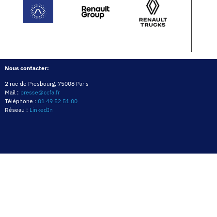
Nous contacter:
2 rue de Presbourg, 75008 Paris
Mail :
presse@ccfa.fr
Téléphone :
01 49 52 51 00
Réseau :
LinkedIn