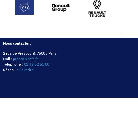
Nous contacter:
2 rue de Presbourg, 75008 Paris
Mail :
presse@ccfa.fr
Téléphone :
01 49 52 51 00
Réseau :
LinkedIn