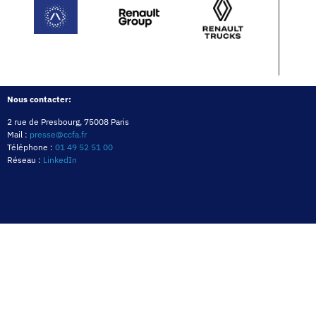
Nous contacter:
2 rue de Presbourg, 75008 Paris
Mail :
presse@ccfa.fr
Téléphone :
01 49 52 51 00
Réseau :
LinkedIn