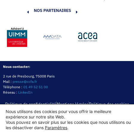
NOS PARTENAIRES
Nous contacter:
2 rue de Presbourg, 75008 Paris
Mail :
presse@ccfa.fr
Téléphone :
01 49 52 51 00
Réseau :
LinkedIn
Politique de confidentialité
Mentions légales
Politique des cookies
Nous utilisons des cookies pour vous offrir la meilleure
expérience sur notre site Web.
Copyright© 2026
Vous pouvez en savoir plus sur les cookies que nous utilisons ou
les désactiver dans
Paramètres
.