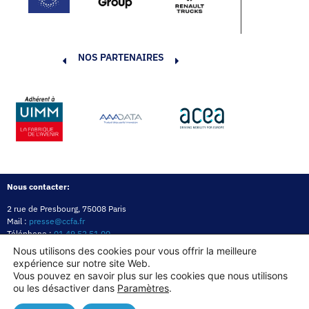
NOS PARTENAIRES
Nous contacter:
2 rue de Presbourg, 75008 Paris
Mail :
presse@ccfa.fr
Téléphone :
01 49 52 51 00
Réseau :
LinkedIn
Nous utilisons des cookies pour vous offrir la meilleure
expérience sur notre site Web.
Politique de confidentialité
Mentions légales
Politique des cookies
Vous pouvez en savoir plus sur les cookies que nous utilisons
ou les désactiver dans
Paramètres
.