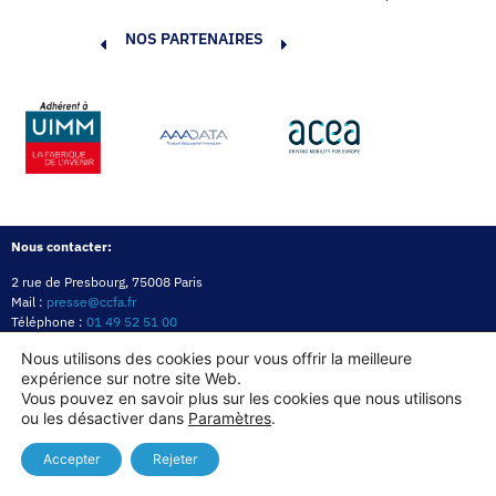
NOS PARTENAIRES
Nous contacter:
2 rue de Presbourg, 75008 Paris
Mail :
presse@ccfa.fr
Téléphone :
01 49 52 51 00
Réseau :
LinkedIn
Nous utilisons des cookies pour vous offrir la meilleure
expérience sur notre site Web.
Politique de confidentialité
Mentions légales
Politique des cookies
Vous pouvez en savoir plus sur les cookies que nous utilisons
ou les désactiver dans
Paramètres
.
Copyright© 2026
Accepter
Rejeter