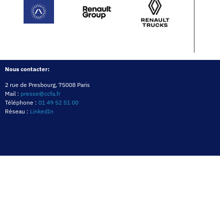
Nous contacter:
2 rue de Presbourg, 75008 Paris
Mail :
presse@ccfa.fr
Téléphone :
01 49 52 51 00
Réseau :
LinkedIn