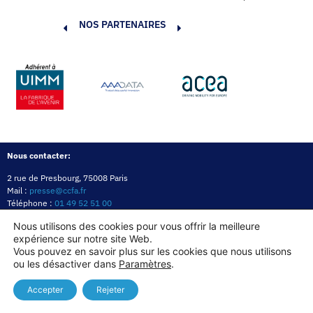
NOS PARTENAIRES
Nous contacter:
2 rue de Presbourg, 75008 Paris
Mail :
presse@ccfa.fr
Téléphone :
01 49 52 51 00
Réseau :
LinkedIn
Nous utilisons des cookies pour vous offrir la meilleure
expérience sur notre site Web.
Politique de confidentialité
Mentions légales
Politique des cookies
Vous pouvez en savoir plus sur les cookies que nous utilisons
ou les désactiver dans
Paramètres
.
Copyright© 2026
Accepter
Rejeter