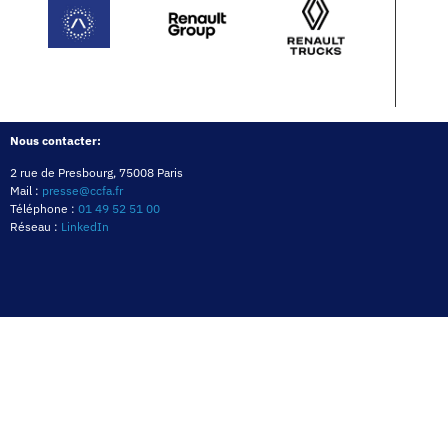
Nous contacter:
2 rue de Presbourg, 75008 Paris
Mail :
presse@ccfa.fr
Téléphone :
01 49 52 51 00
Réseau :
LinkedIn