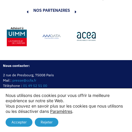
NOS PARTENAIRES
Nous contacter:
2 rue de Presbourg, 75008 Paris
Mail :
presse@ccfa.fr
Téléphone :
01 49 52 51 00
Réseau :
LinkedIn
Nous utilisons des cookies pour vous offrir la meilleure
expérience sur notre site Web.
Politique de confidentialité
Mentions légales
Politique des cookies
Vous pouvez en savoir plus sur les cookies que nous utilisons
ou les désactiver dans
Paramètres
.
Copyright© 2026
Accepter
Rejeter