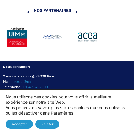
NOS PARTENAIRES
Nous contacter:
2 rue de Presbourg, 75008 Paris
Mail :
presse@ccfa.fr
Téléphone :
01 49 52 51 00
Réseau :
LinkedIn
Nous utilisons des cookies pour vous offrir la meilleure
expérience sur notre site Web.
Politique de confidentialité
Mentions légales
Politique des cookies
Vous pouvez en savoir plus sur les cookies que nous utilisons
ou les désactiver dans
Paramètres
.
Copyright© 2026
Accepter
Rejeter