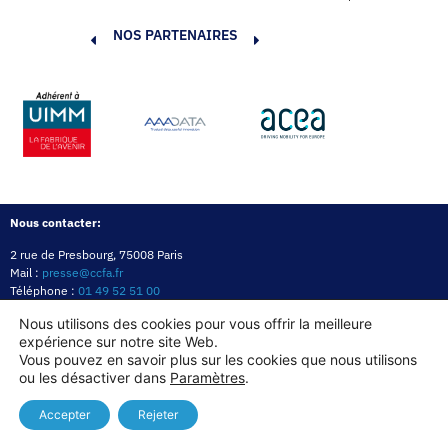
NOS PARTENAIRES
Nous contacter:
2 rue de Presbourg, 75008 Paris
Mail :
presse@ccfa.fr
Téléphone :
01 49 52 51 00
Réseau :
LinkedIn
Nous utilisons des cookies pour vous offrir la meilleure
expérience sur notre site Web.
Politique de confidentialité
Mentions légales
Politique des cookies
Vous pouvez en savoir plus sur les cookies que nous utilisons
ou les désactiver dans
Paramètres
.
Copyright© 2026
Accepter
Rejeter