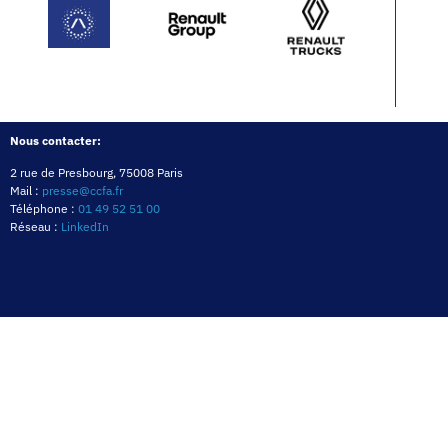
Nous contacter:
2 rue de Presbourg, 75008 Paris
Mail :
presse@ccfa.fr
Téléphone :
01 49 52 51 00
Réseau :
LinkedIn