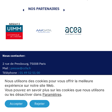
NOS PARTENAIRES
Nous contacter:
2 rue de Presbourg, 75008 Paris
Mail :
presse@ccfa.fr
Téléphone :
01 49 52 51 00
Réseau :
LinkedIn
Nous utilisons des cookies pour vous offrir la meilleure
expérience sur notre site Web.
Politique de confidentialité
Mentions légales
Politique des cookies
Vous pouvez en savoir plus sur les cookies que nous utilisons
ou les désactiver dans
Paramètres
.
Copyright© 2026
Accepter
Rejeter