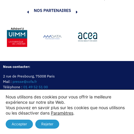
NOS PARTENAIRES
Nous contacter:
2 rue de Presbourg, 75008 Paris
Mail :
presse@ccfa.fr
Téléphone :
01 49 52 51 00
Réseau :
LinkedIn
Nous utilisons des cookies pour vous offrir la meilleure
expérience sur notre site Web.
Politique de confidentialité
Mentions légales
Politique des cookies
Vous pouvez en savoir plus sur les cookies que nous utilisons
ou les désactiver dans
Paramètres
.
Copyright© 2026
Accepter
Rejeter