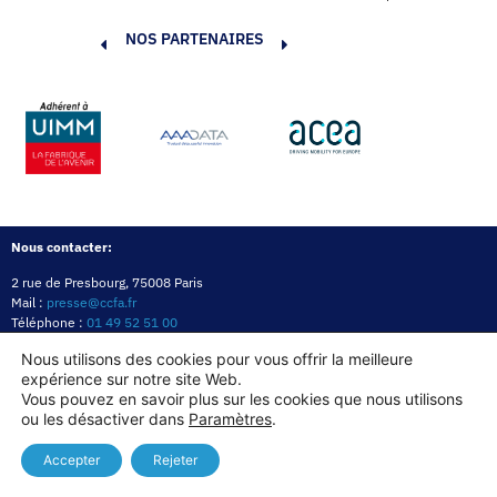
NOS PARTENAIRES
Nous contacter:
2 rue de Presbourg, 75008 Paris
Mail :
presse@ccfa.fr
Téléphone :
01 49 52 51 00
Réseau :
LinkedIn
Nous utilisons des cookies pour vous offrir la meilleure
expérience sur notre site Web.
Politique de confidentialité
Mentions légales
Politique des cookies
Vous pouvez en savoir plus sur les cookies que nous utilisons
ou les désactiver dans
Paramètres
.
Copyright© 2026
Accepter
Rejeter