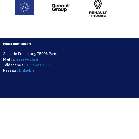
Nous contacter:
2 rue de Presbourg, 75008 Paris
Mail :
presse@ccfa.fr
Téléphone :
01 49 52 51 00
Réseau :
LinkedIn