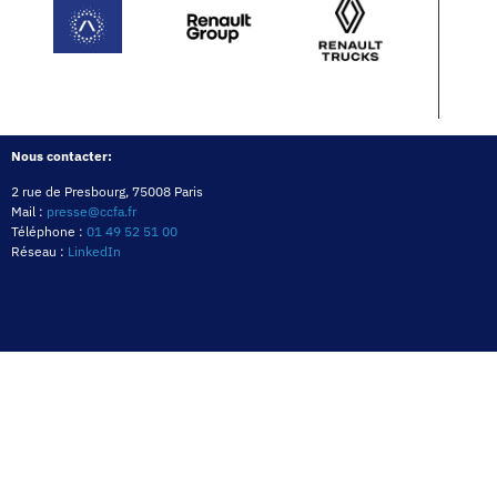
Nous contacter:
2 rue de Presbourg, 75008 Paris
Mail :
presse@ccfa.fr
Téléphone :
01 49 52 51 00
Réseau :
LinkedIn