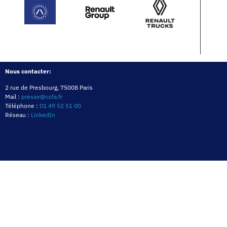
Nous contacter:
2 rue de Presbourg, 75008 Paris
Mail :
presse@ccfa.fr
Téléphone :
01 49 52 51 00
Réseau :
LinkedIn