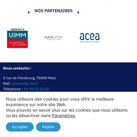
NOS PARTENAIRES
Nous contacter:
2 rue de Presbourg, 75008 Paris
Mail :
presse@ccfa.fr
Téléphone :
01 49 52 51 00
Réseau :
LinkedIn
Nous utilisons des cookies pour vous offrir la meilleure
expérience sur notre site Web.
Politique de confidentialité
Mentions légales
Politique des cookies
Vous pouvez en savoir plus sur les cookies que nous utilisons
ou les désactiver dans
Paramètres
.
Copyright© 2026
Accepter
Rejeter