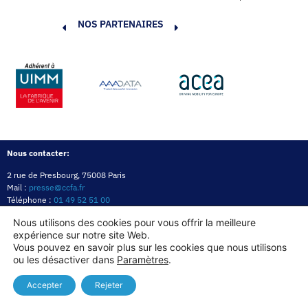
NOS PARTENAIRES
Nous contacter:
2 rue de Presbourg, 75008 Paris
Mail :
presse@ccfa.fr
Téléphone :
01 49 52 51 00
Réseau :
LinkedIn
Nous utilisons des cookies pour vous offrir la meilleure
expérience sur notre site Web.
Politique de confidentialité
Mentions légales
Politique des cookies
Vous pouvez en savoir plus sur les cookies que nous utilisons
ou les désactiver dans
Paramètres
.
Copyright© 2026
Accepter
Rejeter