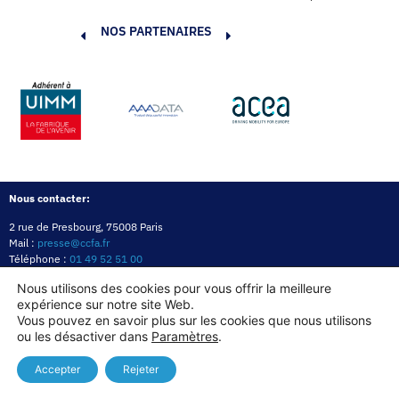
NOS PARTENAIRES
Nous contacter:
2 rue de Presbourg, 75008 Paris
Mail :
presse@ccfa.fr
Téléphone :
01 49 52 51 00
Réseau :
LinkedIn
Nous utilisons des cookies pour vous offrir la meilleure
expérience sur notre site Web.
Politique de confidentialité
Mentions légales
Politique des cookies
Vous pouvez en savoir plus sur les cookies que nous utilisons
ou les désactiver dans
Paramètres
.
Copyright© 2026
Accepter
Rejeter