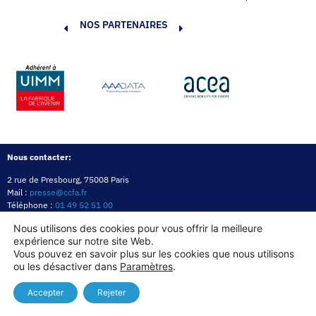
NOS PARTENAIRES
Nous contacter:
2 rue de Presbourg, 75008 Paris
Mail :
presse@ccfa.fr
Téléphone :
01 49 52 51 00
Réseau :
LinkedIn
Nous utilisons des cookies pour vous offrir la meilleure
expérience sur notre site Web.
Politique de confidentialité
Mentions légales
Politique des cookies
Vous pouvez en savoir plus sur les cookies que nous utilisons
ou les désactiver dans
Paramètres
.
Copyright© 2026
Accepter
Rejeter