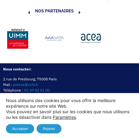
NOS PARTENAIRES
Nous contacter:
2 rue de Presbourg, 75008 Paris
Mail :
presse@ccfa.fr
Téléphone :
01 49 52 51 00
Réseau :
LinkedIn
Nous utilisons des cookies pour vous offrir la meilleure
expérience sur notre site Web.
Politique de confidentialité
Mentions légales
Politique des cookies
Vous pouvez en savoir plus sur les cookies que nous utilisons
ou les désactiver dans
Paramètres
.
Copyright© 2026
Accepter
Rejeter