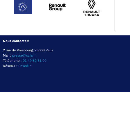
Nous contacter:
2 rue de Presbourg, 75008 Paris
Mail :
presse@ccfa.fr
Téléphone :
01 49 52 51 00
Réseau :
LinkedIn