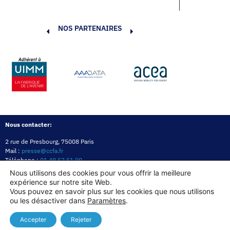
NOS PARTENAIRES
Nous contacter:
2 rue de Presbourg, 75008 Paris
Mail :
presse@ccfa.fr
Téléphone :
01 49 52 51 00
Réseau :
LinkedIn
Nous utilisons des cookies pour vous offrir la meilleure
expérience sur notre site Web.
Politique de confidentialité
Mentions légales
Politique des cookies
Vous pouvez en savoir plus sur les cookies que nous utilisons
ou les désactiver dans
Paramètres
.
Copyright© 2026
Accepter
Rejeter