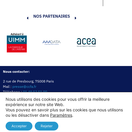
NOS PARTENAIRES
Nous contacter:
2 rue de Presbourg, 75008 Paris
Mail :
presse@ccfa.fr
Téléphone :
01 49 52 51 00
Réseau :
LinkedIn
Nous utilisons des cookies pour vous offrir la meilleure
expérience sur notre site Web.
Politique de confidentialité
Mentions légales
Politique des cookies
Vous pouvez en savoir plus sur les cookies que nous utilisons
ou les désactiver dans
Paramètres
.
Copyright© 2026
Accepter
Rejeter