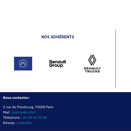
NOS ADHÉRENTS
Nous contacter:
2 rue de Presbourg, 75008 Paris
Mail :
presse@ccfa.fr
Téléphone :
01 49 52 51 00
Réseau :
LinkedIn