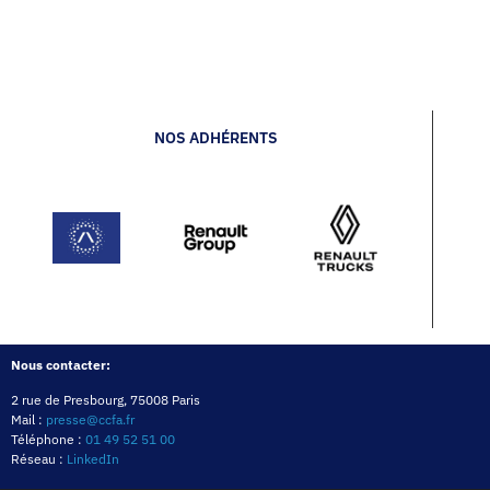
NOS ADHÉRENTS
Nous contacter:
2 rue de Presbourg, 75008 Paris
Mail :
presse@ccfa.fr
Téléphone :
01 49 52 51 00
Réseau :
LinkedIn