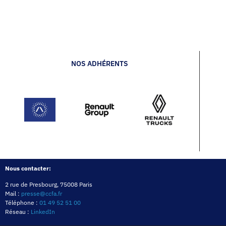
NOS ADHÉRENTS
Nous contacter:
2 rue de Presbourg, 75008 Paris
Mail :
presse@ccfa.fr
Téléphone :
01 49 52 51 00
Réseau :
LinkedIn