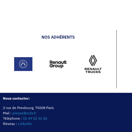
NOS ADHÉRENTS
Nous contacter:
2 rue de Presbourg, 75008 Paris
Mail :
presse@ccfa.fr
Téléphone :
01 49 52 51 00
Réseau :
LinkedIn