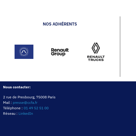
NOS ADHÉRENTS
Nous contacter:
2 rue de Presbourg, 75008 Paris
Mail :
presse@ccfa.fr
Téléphone :
01 49 52 51 00
Réseau :
LinkedIn