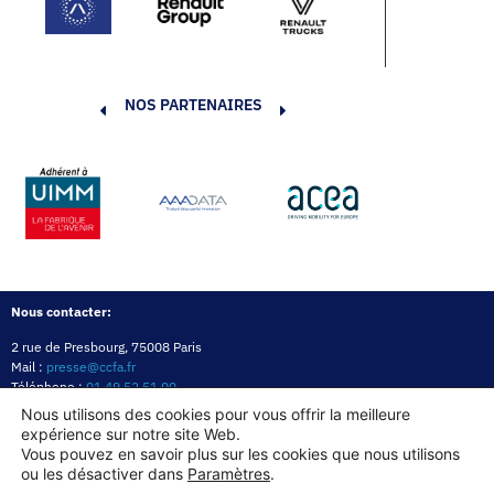
NOS PARTENAIRES
Nous contacter:
2 rue de Presbourg, 75008 Paris
Mail :
presse@ccfa.fr
Téléphone :
01 49 52 51 00
Réseau :
LinkedIn
Nous utilisons des cookies pour vous offrir la meilleure
expérience sur notre site Web.
Politique de confidentialité
Mentions légales
Politique des cookies
Vous pouvez en savoir plus sur les cookies que nous utilisons
ou les désactiver dans
Paramètres
.