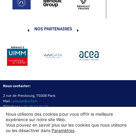
NOS PARTENAIRES
Nous contacter:
2 rue de Presbourg, 75008 Paris
Mail :
presse@ccfa.fr
Téléphone :
01 49 52 51 00
Réseau :
LinkedIn
Nous utilisons des cookies pour vous offrir la meilleure
expérience sur notre site Web.
Politique de confidentialité
Mentions légales
Politique des cookies
Vous pouvez en savoir plus sur les cookies que nous utilisons
ou les désactiver dans
Paramètres
.