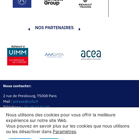
NOS PARTENAIRES
Nous contacter:
2 rue de Presbourg, 75008 Paris
Mail :
presse@ccfa.fr
Téléphone :
01 49 52 51 00
Réseau :
LinkedIn
Nous utilisons des cookies pour vous offrir la meilleure
expérience sur notre site Web.
Politique de confidentialité
Mentions légales
Politique des cookies
Vous pouvez en savoir plus sur les cookies que nous utilisons
ou les désactiver dans
Paramètres
.