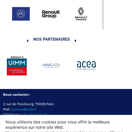
NOS PARTENAIRES
Nous contacter:
2 rue de Presbourg, 75008 Paris
Mail :
presse@ccfa.fr
Téléphone :
01 49 52 51 00
Réseau :
LinkedIn
Nous utilisons des cookies pour vous offrir la meilleure
expérience sur notre site Web.
Politique de confidentialité
Mentions légales
Politique des cookies